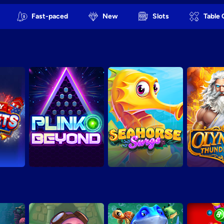
Fast-paced
New
Slots
Table
Rest
Rest
Idol 
Idol 