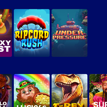
t
t
ientras jugadores hacen apuestas
ientras jugadores hacen apuestas