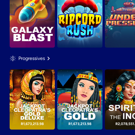
Progressives
R1,673,213.98
R1,673,213.98
R2,078,551